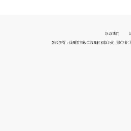
联系我们
版权所有：杭州市市政工程集团有限公司
浙ICP备18