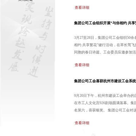
查看详细
集团公司工会组织开展“与你相约 共享
3月27至28日，集团公司工会组织5
相约 共享繁花”健行活动，在草长莺
同胞的春日诗篇。工会委员应邀参加活动
查看详细
集团公司工会喜获杭州市建设工会系统庆
9月20日下午，杭州市建设工会举办的
在市工人文化宫926剧场圆满落幕。集
名第六，喜获银奖。 集团公司工会对这
查看详细