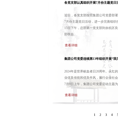
各党支部认真组织开展7月份主题党日
近日，各党支部按照集团公司党委部署
7月份主题党日活动，进一步完善组织
15日下午，总部第一党支部到余杭区
部联合...
查看详细
集团公司党委连续第13年组织开展“我
2024年是世界献血者日20周年。火
业优良传统和优良作风，履行企业社会
7月9日上午，集团公司党委启动主题为“学
查看详细
1
2
3
4