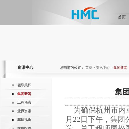
首页
资讯中心
您当前的位置：
首页
>
资讯中心
>
集团新闻
领导关怀
集
集团新闻
工程动态
为确保杭州市内重
业界资讯
月22日下午，集
基层视角
学、总工程师周松
媒体报道